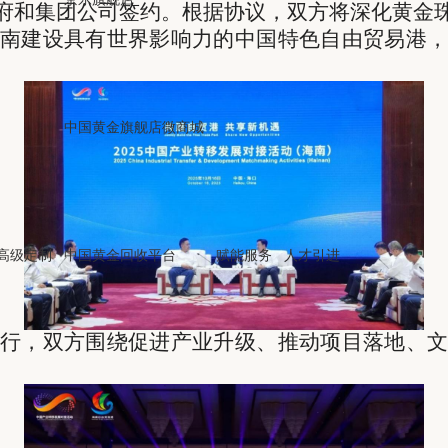
府和集团公司签约。根据协议，双方将深化黄金
南建设具有世界影响力的中国特色自由贸易港，
中国黄金旗舰店微商城
高级定制
中国黄金回收平台
赋能服务
人才引进
行，双方围绕促进产业升级、推动项目落地、文