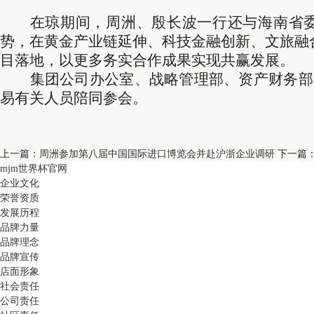
在琼期间，周洲、殷长波一行还与海南省
势，在黄金产业链延伸、科技金融创新、文旅融
目落地，以更多务实合作成果实现共赢发展。
集团公司办公室、战略管理部、资产财务部、
易有关人员陪同参会。
上一篇：
周洲参加第八届中国国际进口博览会并赴沪浙企业调研
下一篇
mjm世界杯官网
企业文化
荣誉资质
发展历程
品牌力量
品牌理念
品牌宣传
店面形象
社会责任
公司责任