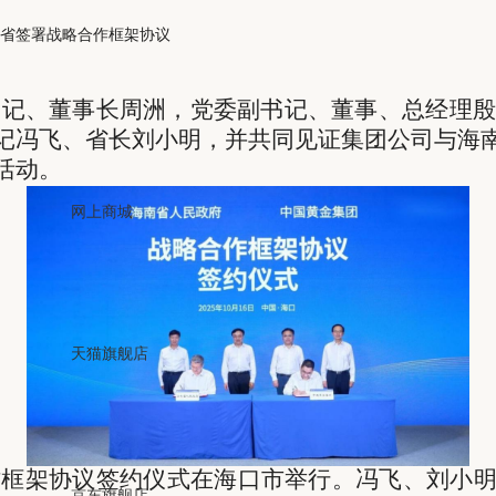
南省签署战略合作框架协议
委书记、董事长周洲，党委副书记、董事、总经理殷
记冯飞、省长刘小明，并共同见证集团公司与海
活动。
网上商城
天猫旗舰店
合作框架协议签约仪式在海口市举行。冯飞、刘小
京东旗舰店