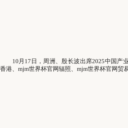
10月17日，周洲、殷长波出席2025中
香港、mjm世界杯官网辐照、mjm世界杯官网