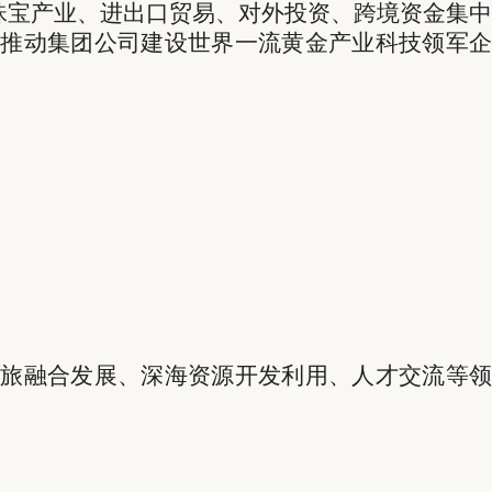
珠宝产业、进出口贸易、对外投资、跨境资金集中
推动集团公司建设世界一流黄金产业科技领军企
旅融合发展、深海资源开发利用、人才交流等领