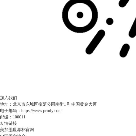
加入我们
地址：北京市东城区柳荫公园南街1号 中国黄金大厦
电子邮箱：https://www.prmly.com
邮编：100011
友情链接
美加墨世界杯官网