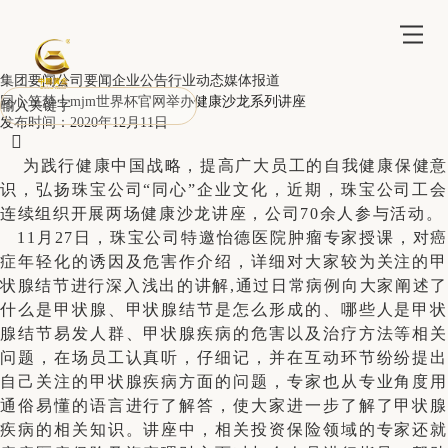
集团要闻
公司要闻
企业公告
行业动态
媒体报道
同心筑梦丨mjm世界杯官网举办健康沙龙系列讲座
发布时间：2020年12月11日

为践行健康中国战略，提高广大员工的自我健康保健
识，弘扬珠宝公司“同心”企业文化，近期，珠宝公司工会
连续组织开展两场健康沙龙讲座，公司
70
余人参与活动。
11
月
27
日，珠宝公司特邀怡德医院肿瘤专家授课，对
症年轻化的诱因及危害作介绍，详细对大家较为关注的甲
状腺结节进行深入浅出的讲解
,
通过日常病例向大家阐述了
什么是甲状腺、甲状腺结节是怎么形成的、哪些人是甲状
腺结节易发人群、甲状腺疾病的危害以及治疗方法等相关
问题，在场员工认真听，仔细记，并在互动环节纷纷提出
自己关注的甲状腺疾病方面的问题，专家也从专业角度用
通俗易懂的语言进行了解答，使大家进一步了解了甲状腺
疾病的相关知识。讲座中，相关投资保险领域的专家还就