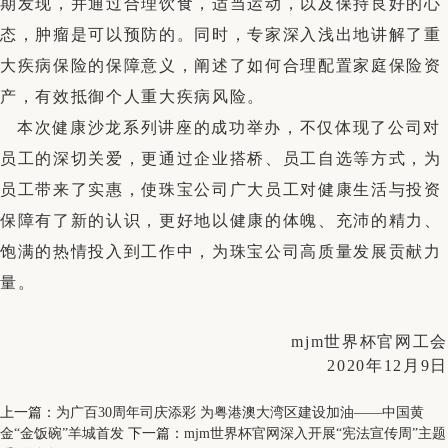
期发现，并通过合理饮食，适当运动，以及保持良好的心
态，肿瘤是可以预防的。同时，专家深入浅出地讲解了重
大疾病保险的保障意义，阐述了如何合理配置家庭保险资
产，有效抵御个人重大疾病风险。
本次健康沙龙系列讲座的成功举办，不仅体现了公司对
员工的深切关爱，更通过企业搭桥、员工自选等方式，为
员工带来了实惠，使珠宝公司广大员工对健康生活与投资
保障有了新的认识，更好地以健康的体魄、充沛的精力、
饱满的热情投入到工作中，为珠宝公司高质量发展贡献力
量。
mjm世界杯官网工会
2020
年
12
月
9
日
上一篇：
为广百30周年司庆添彩 为粤港澳大湾区建设加油——中国黄
金“金饭碗”羊城首发
下一篇：
mjm世界杯官网深入开展“宪法宣传周”主题