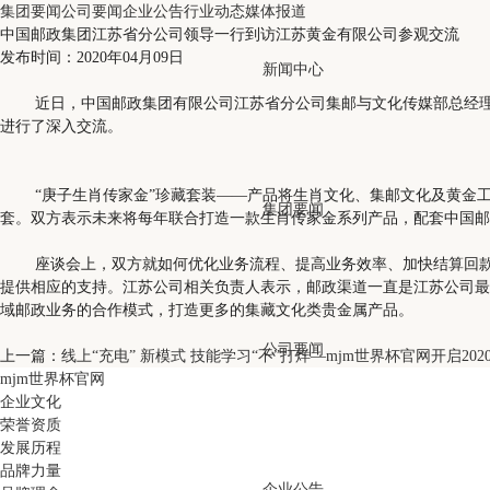
集团要闻
公司要闻
企业公告
行业动态
媒体报道
中国邮政集团江苏省分公司领导一行到访江苏黄金有限公司参观交流
发布时间：2020年04月09日
新闻中心
近日，中国邮政集团有限公司江苏省分公司集邮与文化传媒部总经理、
进行了深入交流。
“庚子生肖传家金”珍藏套装——产品将生肖文化、集邮文化及黄金工艺
集团要闻
套。双方表示未来将每年联合打造一款生肖传家金系列产品，配套中国邮
座谈会上，双方就如何优化业务流程、提高业务效率、加快结算回款账
提供相应的支持。江苏公司相关负责人表示，邮政渠道一直是江苏公司最
域邮政业务的合作模式，打造更多的集藏文化类贵金属产品。
公司要闻
上一篇：
线上“充电” 新模式 技能学习“不”打烊—mjm世界杯官网开启20
mjm世界杯官网
企业文化
荣誉资质
发展历程
品牌力量
企业公告