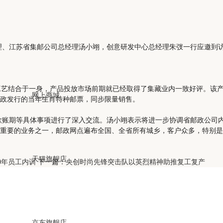
江苏省集邮公司总经理汤小翊，创意研发中心总经理朱弢一行应邀到访江
结合于一身，产品投放市场前期就已经取得了集藏业内一致好评。该产品
网上商城
政发行的当年生肖特种邮票，同步限量销售。
期等具体事项进行了深入交流。汤小翊表示将进一步协调省邮政公司内
重要的业务之一，邮政网点遍布全国、全省所有城乡，客户众多，特别是
天猫旗舰店
20年员工内训
下一篇：
央创时尚先锋突击队以英烈精神助推复工复产
京东旗舰店