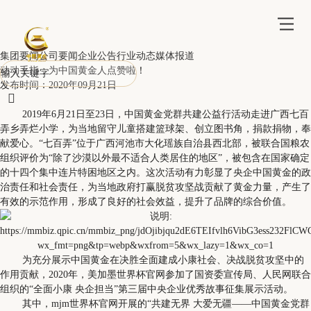
集团要闻
公司要闻
企业公告
行业动态
媒体报道
动动手指，为中国黄金人点赞啦！
发布时间：2020年09月21日

2019年6月21日至23日，中国黄金党群共建公益行活动走进广西七百
弄乡弄烂小学，为当地留守儿童搭建篮球架、创立图书角，捐款捐物，奉
献爱心。“七百弄”位于广西河池市大化瑶族自治县西北部，被联合国粮农
组织评价为“除了沙漠以外最不适合人类居住的地区”，被包含在国家确定
的十四个集中连片特困地区之内。这次活动有力彰显了央企中国黄金的政
治责任和社会责任，为当地政府打赢脱贫攻坚战贡献了黄金力量，产生了
有效的示范作用，形成了良好的社会效益，提升了品牌的综合价值。
为充分展示中国黄金在决胜全面建成小康社会、决战脱贫攻坚中的
作用贡献，2020年，美加墨世界杯官网参加了国资委宣传局、人民网联合
组织的“全面小康 央企担当”第三届中央企业优秀故事征集展示活动。
其中，mjm世界杯官网开展的“共建无界 大爱无疆——中国黄金党群