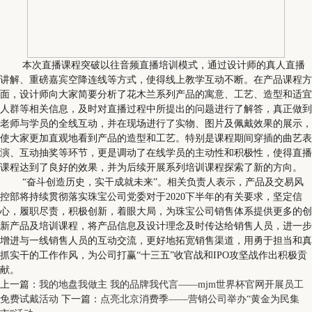
本次直播课程突破以往音频直播培训模式，通过设计师的真人直播
讲解、重磅嘉宾空降连线等方式，使得线上教学互动不断。在产品课程方
面，设计师向大家简要分析了花木兰系列产品的寓意、工艺、造型和适宜
人群等相关信息，及时对直播过程中所提出的问题进行了解答，真正做到
老师与学员的全线互动，并在现场进行了实物、图片及佩戴效果的展示，
使大家更加直观地看到产品的造型和工艺。特别是课程期间穿插的曲艺表
演、互动抽奖等环节，更是调动了在线学员的主动性和积极性，使得直播
课程达到了良好的效果，并为后续开展系列培训课程探索了新的方向。
“奋斗创造历史，实干成就未来”。相关负责人表示，产品及交易风
控部将持续贯彻落实珠宝公司党委对于2020下半年的有关要求，坚定信
心，履职尽责，积极创新，着眼大局，为珠宝公司销售体系提供更多的创
新产品及培训课程，将产品信息及设计理念及时传达给销售人员，进一步
增进与一线销售人员的互动交流，更好地拓宽销售渠道，用勇于担当和真
抓实干的工作作风，为公司打赢“十三五”收官战和IPO攻坚战作出积极贡
献。
上一篇：
我的地盘我做主 我的品牌我代言——mjm世界杯官网开展员工
免费试戴活动
下一篇：
点亮北京消费季——营销公司举办“黄金为民集