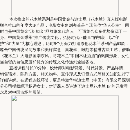
本次推出的花木兰系列是中国黄金与迪士尼《花木兰》真人版电影
联合推出的年度大IP产品，电影女主角刘亦菲是全球首位“华人公主”，同
时也是中国黄金“珍·如金”品牌形象代言人，可谓集合众多优势资源于一
身。中国黄金秉承“推广传统文化，弘扬时代正能量”的初衷，以“守
护”和“力量”为核心理念，历时9个月倾力打造原创花木兰系列产品63款，
糅合中国传统民间故事和美好寓意，集花丝、雕刻等精湛古法工艺，借助
《花木兰》大电影国潮东风，将花木兰“巾帼不让须眉”的飒爽形象、女性
当自强的自信态度和优秀的传统文化传递到全国各地。
直播课程时长90分钟，设计师对电影背景、时代背景、产品详情、
销售话术、陈列方案、相关物料、宣传形式及订货方式等相关知识进行了
详细讲解。在远程连线环节，更是特邀华特迪士尼（中国）有限公司深圳
分公司授权经理杨远女士，对听课人员讲述了迪士尼花木兰 IP 的开发理
念及对中国市场的展望。