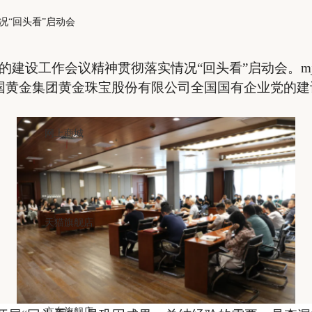
况“回头看”启动会
党的建设工作会议精神贯彻落实情况“回头看”启动会。
国黄金集团黄金珠宝股份有限公司全国国有企业党的建
网上商城
天猫旗舰店
京东旗舰店