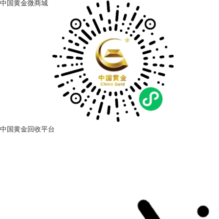
中国黄金微商城
中国黄金回收平台