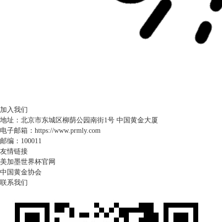
加入我们
地址：北京市东城区柳荫公园南街1号 中国黄金大厦
电子邮箱：https://www.prmly.com
邮编：100011
友情链接
美加墨世界杯官网
中国黄金协会
联系我们