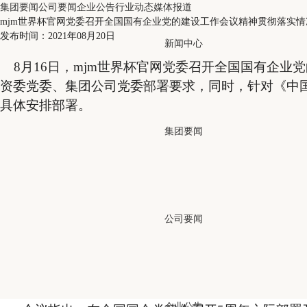
集团要闻
公司要闻
企业公告
行业动态
媒体报道
mjm世界杯官网党委召开全国国有企业党的建设工作会议精神贯彻落实情
发布时间：2021年08月20日
新闻中心
8
月
16
日，mjm世界杯官网党委召开全国国有企业
资委党委、集团公司党委部署要求，同时，针对《中
具体安排部署。
集团要闻
公司要闻
企业公告