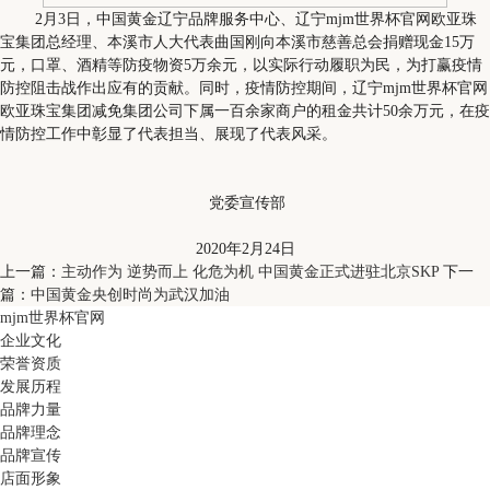
2月3日，中国黄金辽宁品牌服务中心、辽宁mjm世界杯官网欧亚珠
宝集团总经理、本溪市人大代表曲国刚向本溪市慈善总会捐赠现金15万
元，口罩、酒精等防疫物资5万余元，以实际行动履职为民，为打赢疫情
防控阻击战作出应有的贡献。同时，疫情防控期间，辽宁mjm世界杯官网
欧亚珠宝集团减免集团公司下属一百余家商户的租金共计50余万元，在疫
情防控工作中彰显了代表担当、展现了代表风采。
党委宣传部
2020年2月24日
上一篇：
主动作为 逆势而上 化危为机 中国黄金正式进驻北京SKP
下一
篇：
中国黄金央创时尚为武汉加油
mjm世界杯官网
企业文化
荣誉资质
发展历程
品牌力量
品牌理念
品牌宣传
店面形象