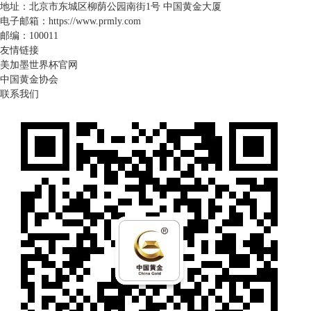
地址：北京市东城区柳荫公园南街1号 中国黄金大厦
电子邮箱：https://www.prmly.com
邮编：100011
友情链接
美加墨世界杯官网
中国黄金协会
联系我们