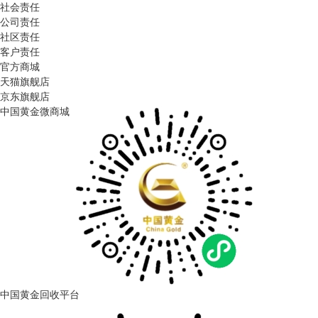
社会责任
公司责任
社区责任
客户责任
官方商城
天猫旗舰店
京东旗舰店
中国黄金微商城
中国黄金回收平台